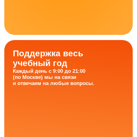
ИнтернетУрок —
это онлайн-школа, которой
доверяют более 20 000
учеников ежегодно!
Более 2500 учеников с оценкой «5» по ОГЭ
Средний балл — 4,7+
(в 2025 году)