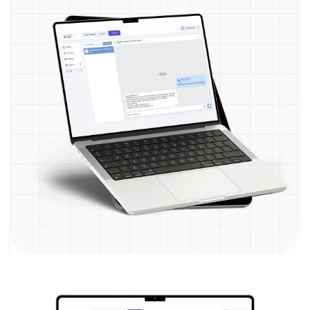
подготовки к ОГЭ
под ваши цели
Мини-группы
Всё правильно и вместе
с единомышленниками
Групповые занятия для тех, кто ищет чёткий
ритм и опору.