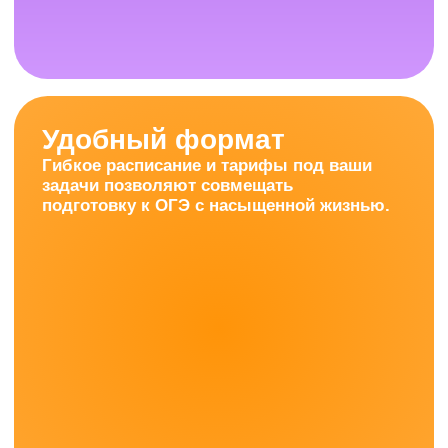
Чтобы ученики
поступали
в 10 класс
или колледж,
которого
по-настоящему
достойны.
Оставить заявку