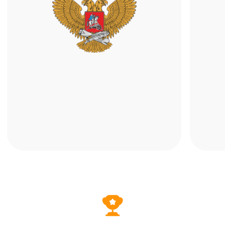
Мобильное приложение
Учитесь с телефона или планшета.
Достаточно установить «ALFACRM:
кабинет клиента» и войти в свой
профиль онлайн-школы — расписание,
записи и материалы всегда под рукой.