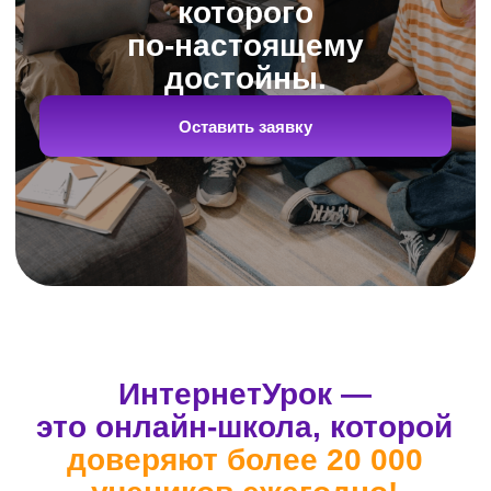
Репетиторы-эксперты
с большим опытом подготовят
к ОГЭ по всем предметам
школьной программы
Мы доверяем подготовку к ОГЭ только
тем, кто уже доказал свой уровень
и умеет вести учеников к конкретному
результату.