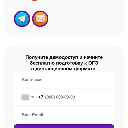
Мы ответим на все
вопросы
Как и где проходят занятия
по подготовке к ОГЭ?
Все занятия проходят онлайн — на удобной
платформе АльфаCRM. Открыли ноутбук,
планшет или телефон — и вы уже на уроке!
Есть ли домашнее задание?
Да, есть! Но оно выполняется по желанию.
В рамках нашей подготовки это не контроль,
а возможность потренироваться и закрепить
материал, чтобы получить максимальные
баллы.