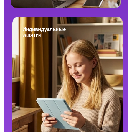
возврат. Ваша уверенность в результате
и комфорт в обучении важны для нас.
Можно скачать запись урока по ОГЭ,
чтобы посмотреть её без доступа
к интернету?
Сами уроки скачивать нельзя, но все
материалы к ним доступны для скачивания.
Повторить тему можно даже без доступа
к интернету.
Сколько продолжается одно занятие?
Длительность одного занятия в мини-группах
равна двумя академическим часам (90 минут).
А при занятиях индивидуально — один
академический час (45 минут).