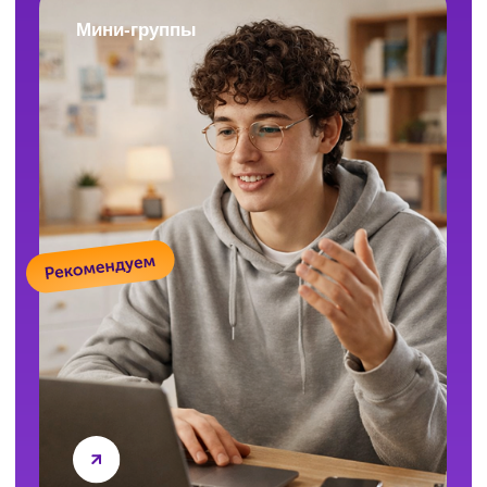
с преподавателем (репетитором)
на занятии?
В формате «Индивидуальные занятия»
вы напрямую общаетесь с преподавателем
во время звонка. В формате «Мини-группы»
можно задавать вопросы в чате или устно
на занятии. Ни один не останется без ответа!
Есть ли бесплатное пробное или
входное тестирование?
Да, конечно! Бесплатное входное тестирование
поможет понять, с чего начать и на что
обратить внимание. Оставьте заявку —
и вы сможете пройти его, когда вам будет
удобно.
А если занятия по ОГЭ
не понравятся?
Всё можно обсудить! Мы предложим другой
формат, а при необходимости оформим