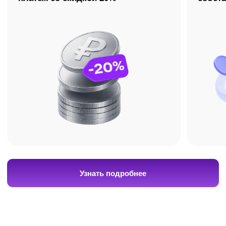
с ИнтернетУроком.
Получите бесплатную
консультацию по подготовке
+7
Я даю
согласие на обработку своих
персональных данных
в соответствии с
Политикой в отношении обработки
персональных данных
, а также на получение
рекламно-информационных рассылок.
Оставить заявку