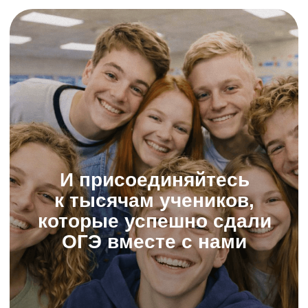
05 : 23 : 26 : 28
Скидка 20%
© ИнтернетУрок, 2009−2025
© ООО «ИНТЕРДА» ИНН 7 715
706 679, 2014−2025
Соглашение о пользовании сайтом
Политика в отношении обработки персональных данных
Сведения об образовательной организации
Условия акций
Оферта
Условия по банковской рассрочке