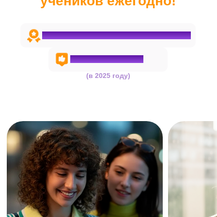
Познакомьтесь с платформой
Личный кабинет
Удобное расписание со ссылками
на онлайн-занятия и записями
после урока
Все дополнительные материалы:
конспекты, бланки и памятки — в
одном месте
Встроенный чат с репетитором
для обсуждения вопросов и сдачи
домашних заданий