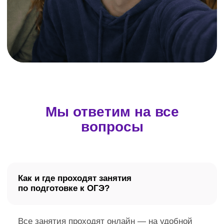
Интерактивная платформа «Домашняя Школа
„ИнтернетУрок“» внесена в реестр российских программ для
электронных вычислительных машин и баз данных
(запись №
14 133 от 01.07.2022 г.)
Для повышения удобства работы с сайтом мы используем
файлы cookie и веб-аналитику. Оставаясь на сайте,
вы соглашаетесь на обработку таких данных.