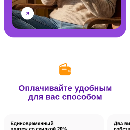
Не нашли свой вопрос?
Оставьте контакты,
и мы ответим на него
по телефону.
Задать вопрос
А вы — решите
всё правильно!
Подготовьтесь к ОГЭ