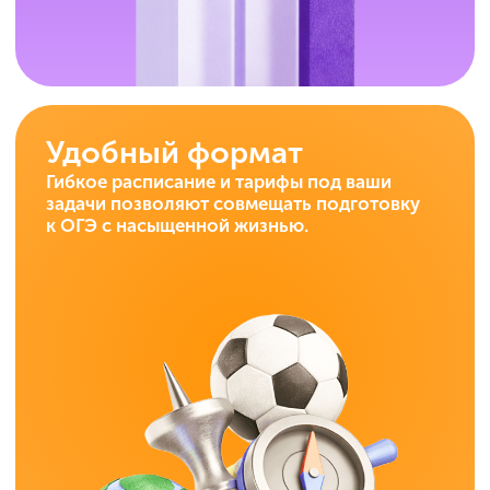
Чтобы ученики
поступали
в 10 класс
или колледж,
которого
по-настоящему
достойны.
Оставить заявку