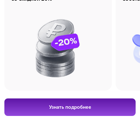
Получите бесплатную
консультацию по подготовке
+7
Я даю
согласие на обработку своих
персональных данных
в соответствии с
Политикой в отношении обработки
персональных данных
, а также на получение
рекламно-информационных рассылок.
Оставить заявку
04 : 17 : 56 : 15
Скидка 20%