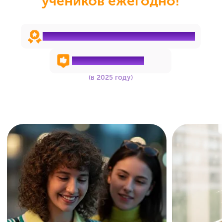
Познакомьтесь с платформой
Личный кабинет
Удобное расписание со ссылками
на онлайн-занятия и записями
после урока
Все дополнительные материалы:
конспекты, бланки и памятки — в
одном месте
Встроенный чат с репетитором для
обсуждения вопросов и сдачи
домашних заданий