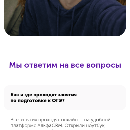
„ИнтернетУрок“» внесена в реестр российских программ для
электронных вычислительных машин и баз данных
(запись №
14 133 от 01.07.2022 г.)
Для повышения удобства работы с сайтом мы используем
файлы cookie и веб-аналитику. Оставаясь на сайте,
вы соглашаетесь на обработку таких данных.