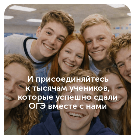
© ИнтернетУрок, 2009−2025
© ООО «ИНТЕРДА» ИНН 7 715
706 679, 2014−2025
Соглашение о пользовании сайтом
Политика в отношении обработки персональных данных
Сведения об образовательной организации
Условия акций
Оферта
Условия по банковской рассрочке
Интерактивная платформа «Домашняя Школа