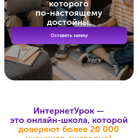
Репетиторы-эксперты
с большим опытом подготовят
к ОГЭ по всем предметам
школьной программы
Мы доверяем подготовку к ОГЭ только
тем, кто уже доказал свой уровень
и умеет вести учеников к конкретному
результату.