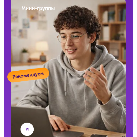
на занятии?
В формате «Индивидуальные занятия»
вы напрямую общаетесь с преподавателем
во время звонка. В формате «Мини-группы»
можно задавать вопросы в чате или устно
на занятии. Ни один не останется без ответа!
Есть ли бесплатное пробное или
входное тестирование?
Да, конечно! Бесплатное входное
тестирование поможет понять, с чего начать
и на что обратить внимание. Оставьте заявку —
и вы сможете пройти его, когда вам будет
удобно.
А если занятия по ОГЭ не понравятся?
Всё можно обсудить! Мы предложим другой
формат, а при необходимости оформим
возврат. Ваша уверенность в результате
и комфорт в обучении важны для нас.