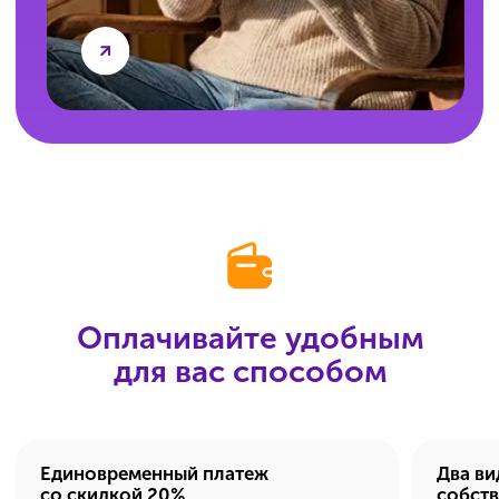
Не нашли свой вопрос?
Оставьте контакты,
и мы ответим на него
по телефону.
Задать вопрос
А вы — решите всё
правильно!
Подготовьтесь к ОГЭ
с ИнтернетУроком.