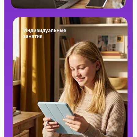
Можно скачать запись урока по ОГЭ,
чтобы посмотреть её без доступа
к интернету?
Сами уроки скачивать нельзя, но все
материалы к ним доступны для скачивания.
Повторить тему можно даже без доступа
к интернету.
Сколько продолжается одно
занятие?
Длительность одного занятия в мини-группах
равна двумя академическим часам (90 минут).
А при занятиях индивидуально — один
академический час (45 минут).