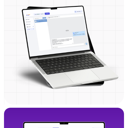
подготовки к ОГЭ
под ваши цели
Мини-группы
Всё правильно и вместе
с единомышленниками
Групповые занятия для тех, кто ищет чёткий
ритм и опору.