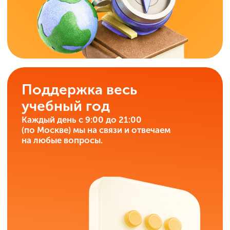
ИнтернетУрок —
это онлайн-школа, которой
доверяют более 20 000
учеников ежегодно!
Более 2500 учеников с оценкой «5» по ОГЭ
Средний балл — 4,7+
(в 2025 году)