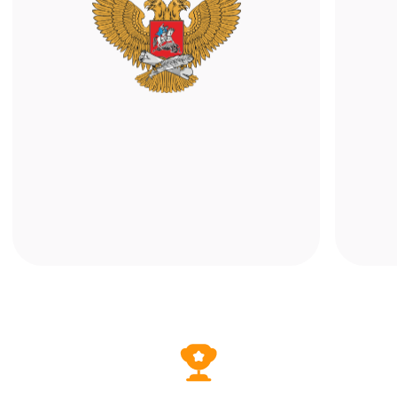
Мобильное приложение
Учитесь с телефона или планшета.
Достаточно установить «ALFACRM:
кабинет клиента» и войти в свой профиль
онлайн-школы — расписание, записи
и материалы всегда под рукой.