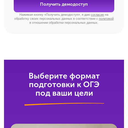
Где можно посмотреть расписание
онлайн-курсов?
Ваше личное расписание всегда под рукой —
в личном кабинете. С ним вы точно не забудете
о следующем уроке.
Куда писать, если возник вопрос?
У нас есть чат поддержки, работающий с 9:00
до 21:00. Ответим, поможем, разберёмся. Без
долгих ожиданий и нервов.
Как можно оплатить обучение?
Всё просто: оставьте заявку, и наш менеджер
свяжется с вами, уточнит детали, ответит
на вопросы и пришлёт ссылку для оплаты.
Сможет ли ученик пообщаться
с преподавателем (репетитором)