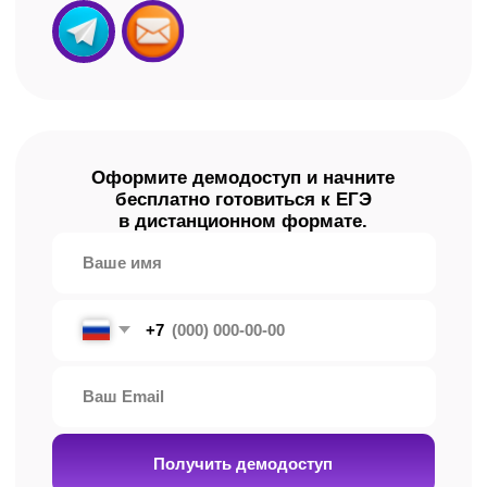
Мы ответим на все
вопросы
Как и где проходят занятия
по подготовке к ЕГЭ?
Все занятия проходят онлайн — на платформе
AlfaCRM. Открыли ноутбук, планшет или
телефон — и вы уже на уроке. Готовиться
можно из любой точки мира.
Есть ли домашнее задание и как
проверяется его выполнение?
Да, есть! Но оно выполняется по желанию.
В рамках нашей подготовки это не контроль,
а возможность потренироваться и закрепить
материал, чтобы получить максимальные
баллы.