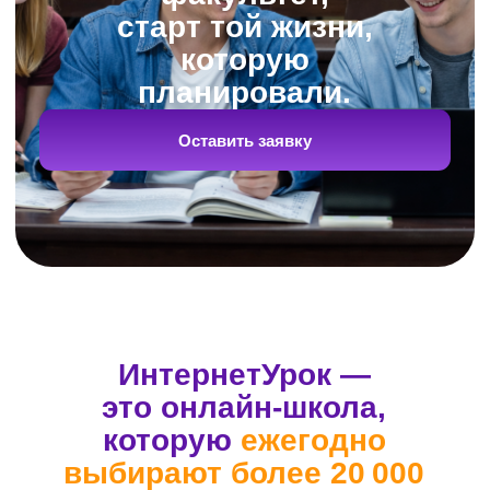
Репетиторы-эксперты готовят
учеников к ЕГЭ по всем
предметам школьной
программы
В нашей команде только опытные
педагоги. Результаты их выпускников
из года в год выше среднего.