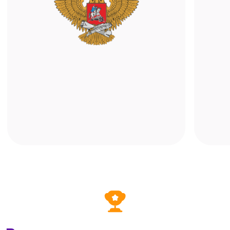
Мобильное приложение
Учитесь с помощью телефона или
планшета. Достаточно установить
«ALFACRM: кабинет клиента» и войти
в свой профиль онлайн-школы —
расписание, записи и материалы всегда
под рукой.