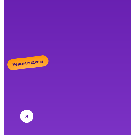
Сможет ли ученик пообщаться
с преподавателем (репетитором)
на занятии?
В формате «Индивидуальные занятия» вы
работаете с преподавателем один на один. В
формате «Мини-группы» можно задавать
вопросы в чате или устно во время занятия.
Ни один вопрос не останется без ответа.
Есть ли бесплатное пробное или
входное тестирование?
Да. Бесплатное входное тестирование
помогает определить реальный уровень
подготовки и выявить пробелы — чтобы сразу
работать по точному плану, а не начинать
вслепую. Оставьте заявку, и мы всё
организуем.
А если занятия по ЕГЭ
не понравятся?
Всё можно обсудить! Мы предложим другой