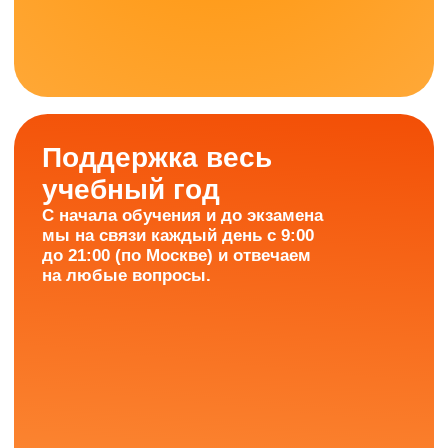
ИнтернетУрок —
это онлайн-школа,
которую
ежегодно
выбирают более 20 000
учеников!
Более 480 стобалльников
Средний балл — 83+
(в 2025 году)