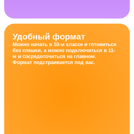
Чтобы ученики
поступили в вуз
мечты: бюджет,
нужный
факультет,
старт той жизни,
которую
планировали.
Оставить заявку