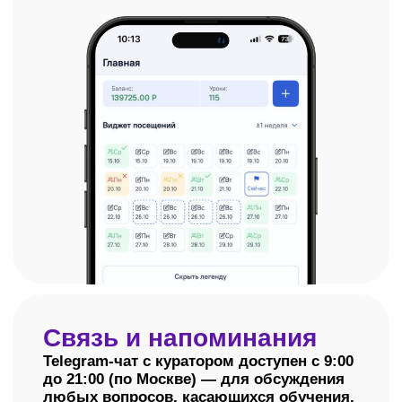
Оплачивайте так,
как удобно вам
Единовременная оплата
Два вида рассрочки: наша
со скидкой 20%
собственная или банковска
Узнать подробнее