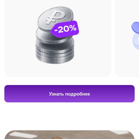
с ИнтернетУроком.
Получите бесплатную
консультацию по подготовке
+7
Я даю
согласие на обработку своих
персональных данных
в соответствии с
Политикой в отношении обработки
персональных данных
, а также на получение
рекламно-информационных рассылок.
Оставить заявку