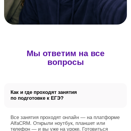
Условия по банковской рассрочке
Интерактивная платформа «Домашняя Школа
„ИнтернетУрок“» внесена в реестр российских программ для
электронных вычислительных машин и баз данных
(запись №
14 133 от 01.07.2022 г.)
Для повышения удобства работы с сайтом мы используем
файлы cookie и веб-аналитику. Оставаясь на сайте,
вы соглашаетесь на обработку таких данных.