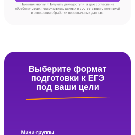
Где можно посмотреть расписание
онлайн-курсов?
Ваше личное расписание всегда доступно
в личном кабинете. Плюс уведомления
о занятиях приходят в Telegram-бот —
пропустить урок не получится.
Куда писать, если возник вопрос?
У нас есть чат поддержки, работающий с 9:00
до 21:00 (по Москве). Ответим, поможем,
разберёмся. Без долгих ожиданий.
Как можно оплатить обучение?
Всё просто: оставьте заявку, и наш менеджер
свяжется с вами, уточнит детали, ответит
на вопросы и пришлёт ссылку для оплаты.