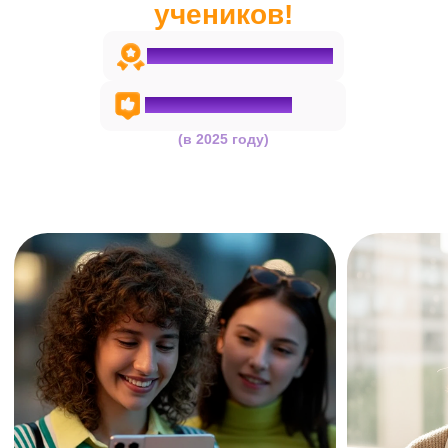
Познакомьтесь с платформой
Личный кабинет
В расписании — ссылки на
занятия и доступ к записям уроков
Конспекты, бланки и памятки
хранятся в одном месте
Удобный чат с репетитором:
можно задать вопрос или
отправить домашнее задание