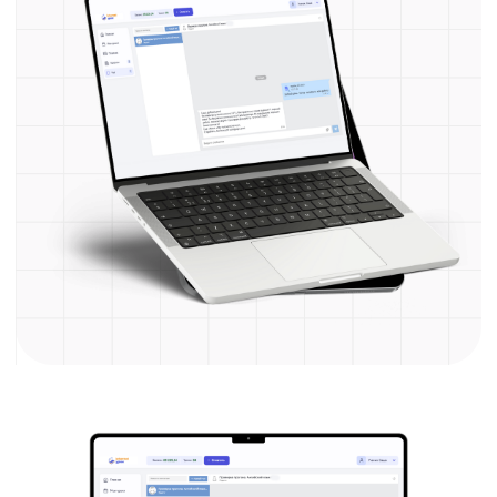
под ваши цели
Мини-группы
Всё правильно и в команде
единомышленников
Для тех, кому необходим предсказуемый
прогресс без рывков и перегрузок.