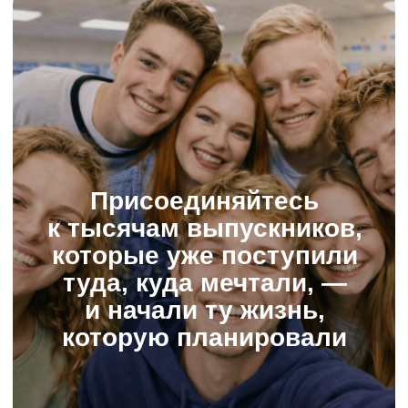
05 : 03 : 45 : 43
Скидка 20%
© ИнтернетУрок, 2009−2025
© ООО «ИНТЕРДА» ИНН 7 715
706 679, 2014−2025
Соглашение о пользовании сайтом
Политика в отношении обработки персональных данных
Сведения об образовательной организации
Условия акций
Оферта