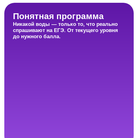
При подготовке вы всегда можете
обратиться за помощью к куратору,
педагогу или методисту, которые
нацелены на результат. Прогресс виден
в личном кабинете — и ученику,
и родителям.
Удобный формат
Можно начать в 10-м классе и готовиться
без спешки, а можно подключиться в 11-
м и сосредоточиться на главном.
Формат подстраивается под вас.