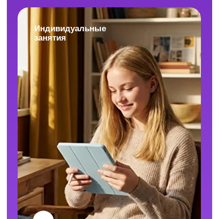
формат, а при необходимости оформим
возврат. Ваша уверенность в результате и
комфорт в обучении важны для нас.
Можно скачать запись урока по ЕГЭ,
чтобы посмотреть её без доступа
к интернету?
Сами уроки скачивать нельзя, но все
материалы к ним доступны для скачивания.
Повторить тему можно даже офлайн.
Сколько продолжается одно занятие?
Длительность одного занятия в мини-группах
равна двумя академическим часам (90 минут).
А при занятиях индивидуально — один
академический час (45 минут).