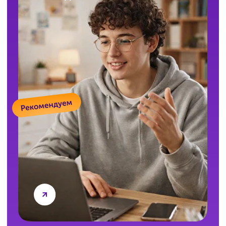
Сможет ли ученик пообщаться
с преподавателем (репетитором)
на занятии?
В формате «Индивидуальные занятия» вы
работаете с преподавателем один на один. В
формате «Мини-группы» можно задавать
вопросы в чате или устно во время занятия.
Ни один вопрос не останется без ответа.
Есть ли бесплатное пробное или
входное тестирование?
Да. Бесплатное входное тестирование
помогает определить реальный уровень
подготовки и выявить пробелы — чтобы сразу
работать по точному плану, а не начинать
вслепую. Оставьте заявку, и мы всё
организуем.
А если занятия по ЕГЭ
не понравятся?
Всё можно обсудить! Мы предложим другой