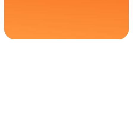
Минпросвещения
Минцифры России