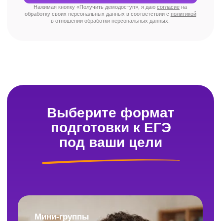
Где можно посмотреть расписание
онлайн-курсов?
Ваше личное расписание всегда доступно
в личном кабинете. Плюс уведомления
о занятиях приходят в Telegram-бот —
пропустить урок не получится.
Куда писать, если возник вопрос?
У нас есть чат поддержки, работающий с 9:00
до 21:00 (по Москве). Ответим, поможем,
разберёмся. Без долгих ожиданий.
Как можно оплатить обучение?
Всё просто: оставьте заявку, и наш менеджер
свяжется с вами, уточнит детали, ответит
на вопросы и пришлёт ссылку для оплаты.