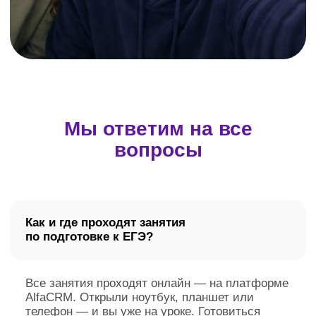
Условия по банковской рассрочке
Интерактивная платформа «Домашняя Школа
„ИнтернетУрок“» внесена в реестр российских программ для
электронных вычислительных машин и баз данных
(запись №
14 133 от 01.07.2022 г.)
Для повышения удобства работы с сайтом мы используем
файлы cookie и веб-аналитику. Оставаясь на сайте,
вы соглашаетесь на обработку таких данных.