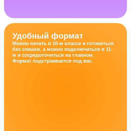
Чтобы ученики
поступили в вуз
мечты: бюджет,
нужный
факультет,
старт той жизни,
которую
планировали.
Оставить заявку