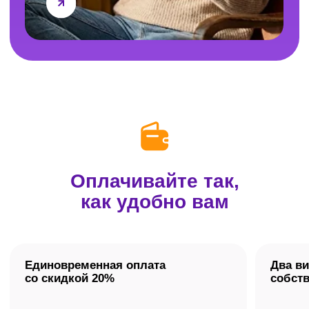
Не нашли свой вопрос?
Оставьте контакты,
и мы ответим на него
по телефону.
Задать вопрос
А вы — решите
всё правильно!
Подготовьтесь к ЕГЭ