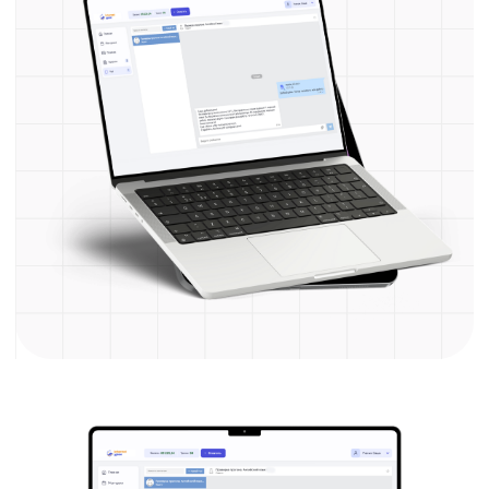
под ваши цели
Мини-группы
Всё правильно и в команде
единомышленников
Для тех, кому необходим предсказуемый
прогресс без рывков и перегрузок.