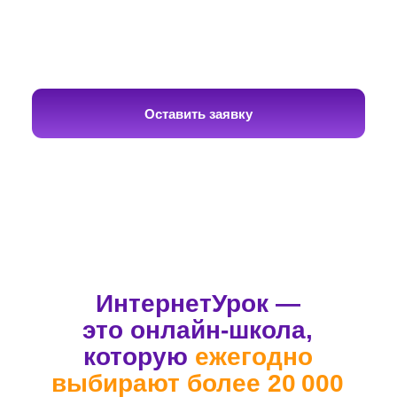
Репетиторы-эксперты готовят
учеников к ЕГЭ по всем
предметам школьной
программы
В нашей команде только опытные
педагоги. Результаты их выпускников
из года в год выше среднего.