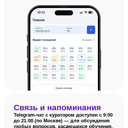
Оплачивайте так,
как удобно вам
Единовременная оплата
Два вида рассрочки: наша
со скидкой 20%
собственная или банковска
Узнать подробнее