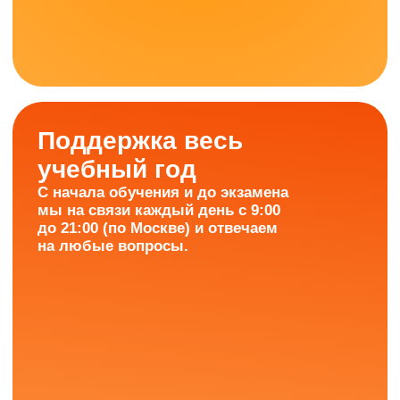
ИнтернетУрок —
это онлайн-школа,
которую
ежегодно
выбирают более 20 000
учеников!
Более 480 стобалльников
Средний балл — 83+
(в 2025 году)