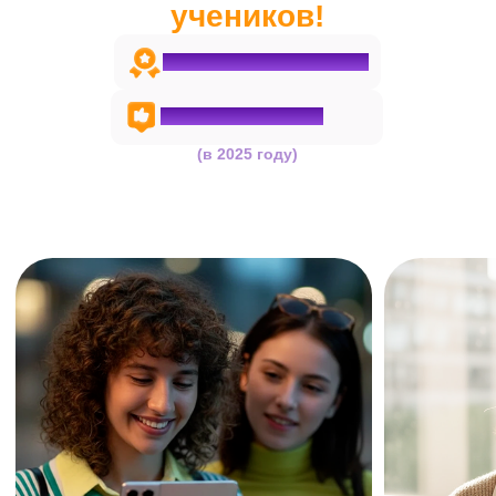
Познакомьтесь с платформой
Личный кабинет
В расписании — ссылки на
занятия и доступ к записям уроков
Конспекты, бланки и памятки
хранятся в одном месте
Удобный чат с репетитором:
можно задать вопрос или
отправить домашнее задание