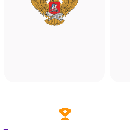
Мобильное приложение
Учитесь с помощью телефона или
планшета. Достаточно установить
«ALFACRM: кабинет клиента» и войти
в свой профиль онлайн-школы —
расписание, записи и материалы всегда
под рукой.