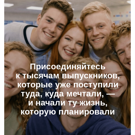
05 : 17 : 29 : 51
Скидка 20%
© ИнтернетУрок, 2009−2025
© ООО «ИНТЕРДА» ИНН 7 715
706 679, 2014−2025
Соглашение о пользовании сайтом
Политика в отношении обработки персональных данных
Сведения об образовательной организации
Условия акций
Оферта