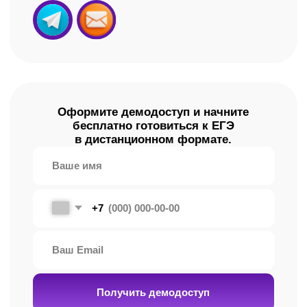
Мы ответим на все
вопросы
Как и где проходят занятия
по подготовке к ЕГЭ?
Все занятия проходят онлайн — на платформе
AlfaCRM. Открыли ноутбук, планшет или
телефон — и вы уже на уроке. Готовиться
можно из любой точки мира.
Есть ли домашнее задание и как
проверяется его выполнение?
Да, есть! Но оно выполняется по желанию.
В рамках нашей подготовки это не контроль,
а возможность потренироваться и закрепить
материал, чтобы получить максимальные
баллы.