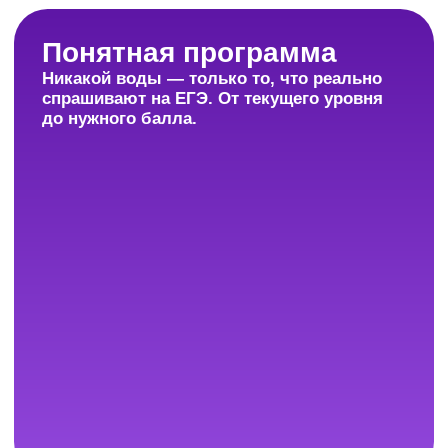
При подготовке вы всегда можете
обратиться за помощью к куратору,
педагогу или методисту, которые
нацелены на результат. Прогресс виден
в личном кабинете — и ученику,
и родителям.
Удобный формат
Можно начать в 10-м классе и готовиться
без спешки, а можно подключиться в 11-
м и сосредоточиться на главном.
Формат подстраивается под вас.