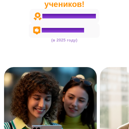
Познакомьтесь с платформой
Личный кабинет
В расписании — ссылки на
занятия и доступ к записям уроков
Конспекты, бланки и памятки
хранятся в одном месте
Удобный чат с репетитором:
можно задать вопрос или
отправить домашнее задание