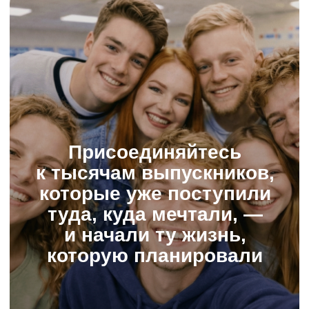
04 : 23 : 15 : 44
Скидка 20%
© ИнтернетУрок, 2009−2025
© ООО «ИНТЕРДА» ИНН 7 715
706 679, 2014−2025
Соглашение о пользовании сайтом
Политика в отношении обработки персональных данных
Сведения об образовательной организации
Условия акций
Оферта