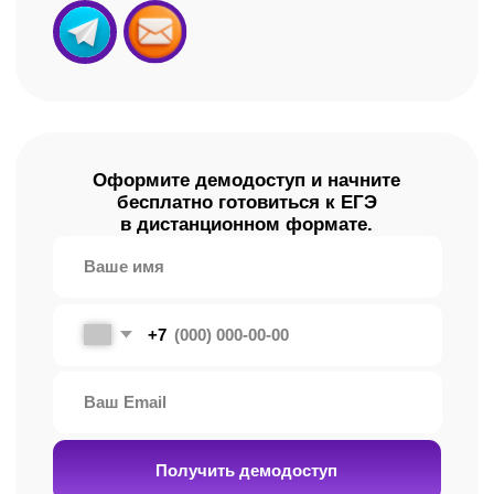
Мы ответим на все
вопросы
Как и где проходят занятия
по подготовке к ЕГЭ?
Все занятия проходят онлайн — на платформе
AlfaCRM. Открыли ноутбук, планшет или
телефон — и вы уже на уроке. Готовиться
можно из любой точки мира.
Есть ли домашнее задание и как
проверяется его выполнение?
Да, есть! Но оно выполняется по желанию.
В рамках нашей подготовки это не контроль,
а возможность потренироваться и закрепить
материал, чтобы получить максимальные
баллы.