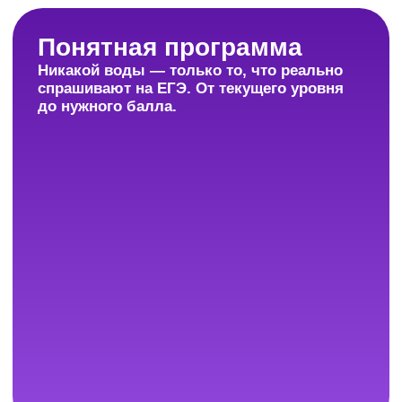
При подготовке вы всегда можете
обратиться за помощью к куратору,
педагогу или методисту, которые
нацелены на результат. Прогресс виден
в личном кабинете — и ученику,
и родителям.
Удобный формат
Можно начать в 10-м классе и готовиться
без спешки, а можно подключиться в 11-
м и сосредоточиться на главном.
Формат подстраивается под вас.