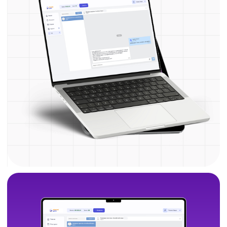
под ваши цели
Мини-группы
Всё правильно и в команде
единомышленников
Для тех, кому необходим предсказуемый
прогресс без рывков и перегрузок.