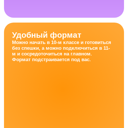
Чтобы ученики
поступили в вуз
мечты: бюджет,
нужный
факультет,
старт той жизни,
которую
планировали.
Оставить заявку