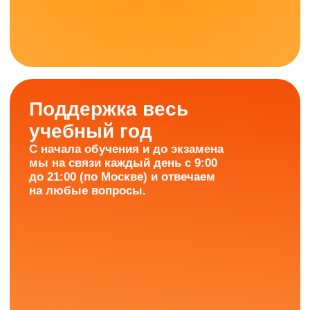
ИнтернетУрок —
это онлайн-школа,
которую
ежегодно
выбирают более 20 000
учеников!
Более 480 стобалльников
Средний балл — 83+
(в 2025 году)