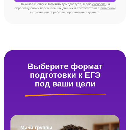
Где можно посмотреть расписание
онлайн-курсов?
Ваше личное расписание всегда доступно
в личном кабинете. Плюс уведомления
о занятиях приходят в Telegram-бот —
пропустить урок не получится.
Куда писать, если возник вопрос?
У нас есть чат поддержки, работающий с 9:00
до 21:00 (по Москве). Ответим, поможем,
разберёмся. Без долгих ожиданий.
Как можно оплатить обучение?
Всё просто: оставьте заявку, и наш менеджер
свяжется с вами, уточнит детали, ответит
на вопросы и пришлёт ссылку для оплаты.