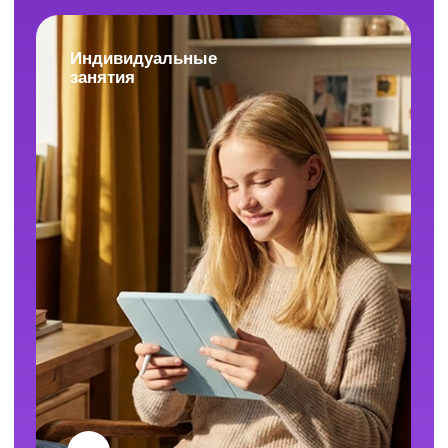
формат, а при необходимости оформим
возврат. Ваша уверенность в результате и
комфорт в обучении важны для нас.
Можно скачать запись урока по ЕГЭ,
чтобы посмотреть её без доступа
к интернету?
Сами уроки скачивать нельзя, но все
материалы к ним доступны для скачивания.
Повторить тему можно даже офлайн.
Сколько продолжается одно занятие?
Длительность одного занятия в мини-группах
равна двумя академическим часам (90 минут).
А при занятиях индивидуально — один
академический час (45 минут).