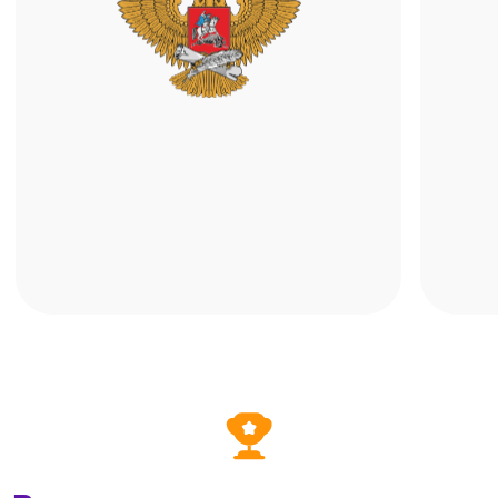
Мобильное приложение
Учитесь с помощью телефона или
планшета. Достаточно установить
«ALFACRM: кабинет клиента» и войти
в свой профиль онлайн-школы —
расписание, записи и материалы всегда
под рукой.