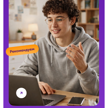
Сможет ли ученик пообщаться
с преподавателем (репетитором)
на занятии?
В формате «Индивидуальные занятия» вы
работаете с преподавателем один на один. В
формате «Мини-группы» можно задавать
вопросы в чате или устно во время занятия.
Ни один вопрос не останется без ответа.
Есть ли бесплатное пробное или
входное тестирование?
Да. Бесплатное входное тестирование
помогает определить реальный уровень
подготовки и выявить пробелы — чтобы сразу
работать по точному плану, а не начинать
вслепую. Оставьте заявку, и мы всё
организуем.
А если занятия по ЕГЭ
не понравятся?
Всё можно обсудить! Мы предложим другой