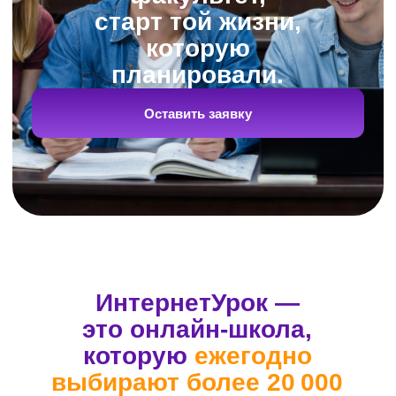
Репетиторы-эксперты готовят
учеников к ЕГЭ по всем
предметам школьной
программы
В нашей команде только опытные
педагоги. Результаты их выпускников
из года в год выше среднего.