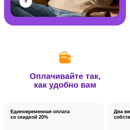
Не нашли свой вопрос?
Оставьте контакты,
и мы ответим на него
по телефону.
Задать вопрос
А вы — решите
всё правильно!
Подготовьтесь к ЕГЭ