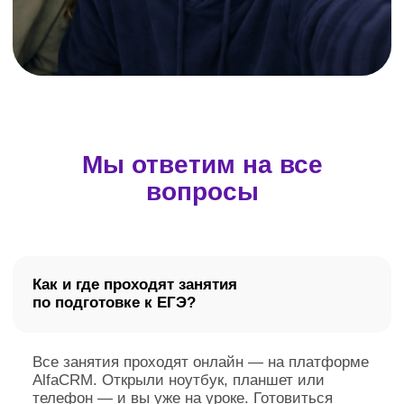
Условия по банковской рассрочке
Интерактивная платформа «Домашняя Школа
„ИнтернетУрок“» внесена в реестр российских программ для
электронных вычислительных машин и баз данных
(запись №
14 133 от 01.07.2022 г.)
Для повышения удобства работы с сайтом мы используем
файлы cookie и веб-аналитику. Оставаясь на сайте,
вы соглашаетесь на обработку таких данных.