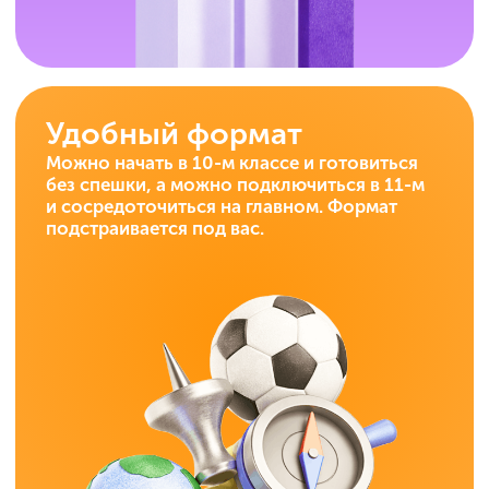
Чтобы ученики
поступили в вуз
мечты: бюджет,
нужный
факультет, старт
той жизни,
которую
планировали.
Оставить заявку