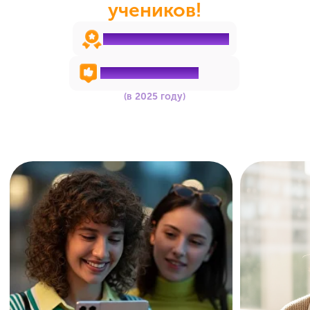
Познакомьтесь с платформой
Личный кабинет
В расписании — ссылки на занятия
и доступ к записям уроков
Конспекты, бланки и памятки
хранятся в одном месте
Удобный чат с репетитором: можно
задать вопрос или отправить
домашнее задание