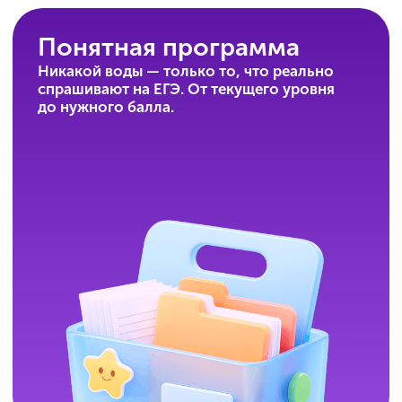
При подготовке вы всегда можете
обратиться за помощью к куратору,
педагогу или методисту, которые
нацелены на результат. Прогресс виден
в личном кабинете — и ученику,
и родителям.
Удобный формат
Можно начать в 10-м классе и готовиться
без спешки, а можно подключиться в 11-м
и сосредоточиться на главном. Формат
подстраивается под вас.