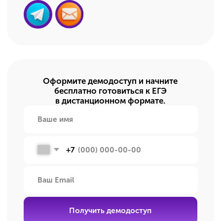
Мы ответим на все вопросы
Как и где проходят занятия
по подготовке к ЕГЭ?
Все занятия проходят онлайн — на платформе
AlfaCRM. Открыли ноутбук, планшет или
телефон — и вы уже на уроке. Готовиться
можно из любой точки мира.
Есть ли домашнее задание и как
проверяется его выполнение?
Да, есть! Но оно выполняется по желанию.
В рамках нашей подготовки это не контроль,
а возможность потренироваться и закрепить
материал, чтобы получить максимальные
баллы.