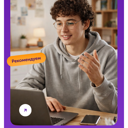
с преподавателем (репетитором)
на занятии?
В формате «Индивидуальные занятия» вы
работаете с преподавателем один на один. В
формате «Мини-группы» можно задавать
вопросы в чате или устно во время занятия. Ни
один вопрос не останется без ответа.
Есть ли бесплатное пробное или
входное тестирование?
Да. Бесплатное входное тестирование
помогает определить реальный уровень
подготовки и выявить пробелы — чтобы сразу
работать по точному плану, а не начинать
вслепую. Оставьте заявку, и мы всё
организуем.
А если занятия по ЕГЭ не понравятся?
Всё можно обсудить! Мы предложим другой
формат, а при необходимости оформим
возврат. Ваша уверенность в результате и