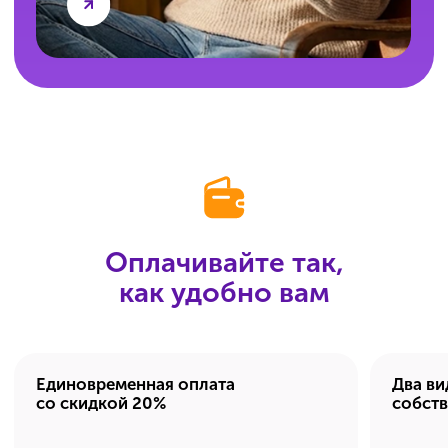
Не нашли свой вопрос?
Оставьте контакты,
и мы ответим на него
по телефону.
Задать вопрос
А вы — решите всё
правильно!
Подготовьтесь к ЕГЭ
с ИнтернетУроком.