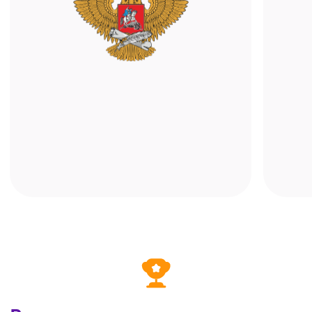
Мобильное приложение
Учитесь с помощью телефона или
планшета. Достаточно установить
«ALFACRM: кабинет клиента» и войти
в свой профиль онлайн-школы —
расписание, записи и материалы всегда
под рукой.