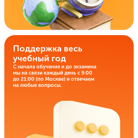
ИнтернетУрок —
это онлайн-школа,
которую
ежегодно
выбирают более 20 000
учеников!
Более 480 стобалльников
Средний балл — 83+
(в 2025 году)