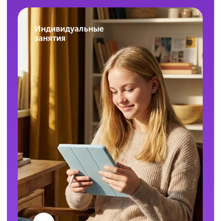
комфорт в обучении важны для нас.
Можно скачать запись урока по ЕГЭ,
чтобы посмотреть её без доступа
к интернету?
Сами уроки скачивать нельзя, но все
материалы к ним доступны для скачивания.
Повторить тему можно даже офлайн.
Сколько продолжается одно
занятие?
Длительность одного занятия в мини-группах
равна двумя академическим часам (90 минут).
А при занятиях индивидуально — один
академический час (45 минут).