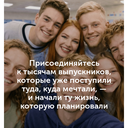
© ИнтернетУрок, 2009−2025
© ООО «ИНТЕРДА» ИНН 7 715
706 679, 2014−2025
Соглашение о пользовании сайтом
Политика в отношении обработки персональных данных
Сведения об образовательной организации
Условия акций
Оферта
Условия по банковской рассрочке