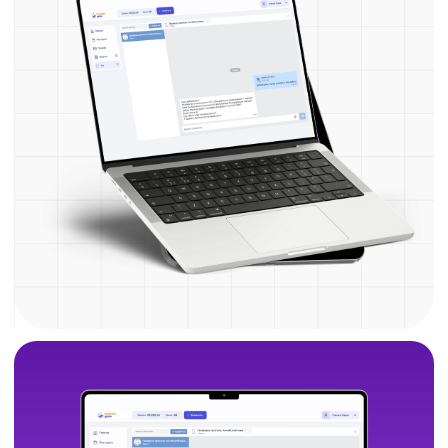
под ваши цели
Мини-группы
Всё правильно и в команде
единомышленников
Для тех, кому необходим предсказуемый
прогресс без рывков и перегрузок.