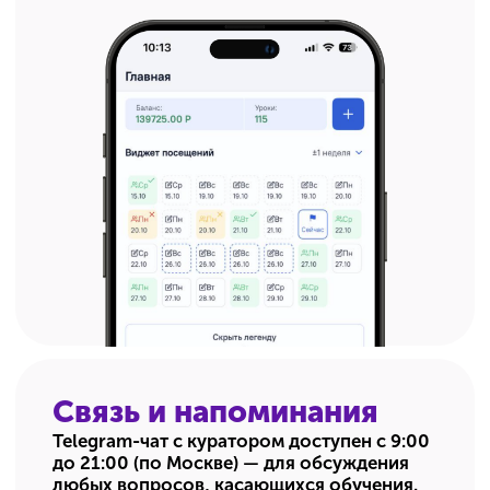
Оплачивайте так,
как удобно вам
Единовременная оплата
Два вида рассрочки: наша
со скидкой 20%
собственная или банковская
Узнать подробнее