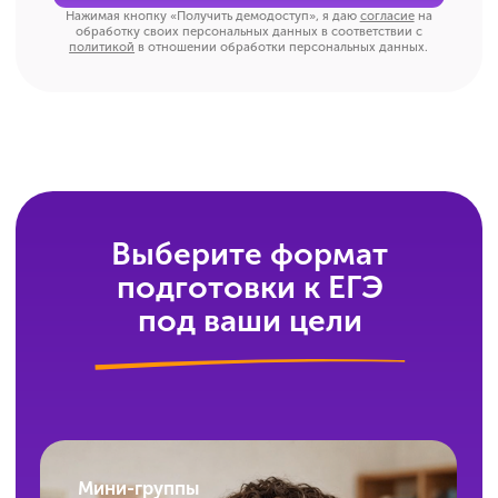
Где можно посмотреть расписание
онлайн-курсов?
Ваше личное расписание всегда доступно
в личном кабинете. Плюс уведомления
о занятиях приходят в Telegram-бот —
пропустить урок не получится.
Куда писать, если возник вопрос?
У нас есть чат поддержки, работающий с 9:00
до 21:00 (по Москве). Ответим, поможем,
разберёмся. Без долгих ожиданий.
Как можно оплатить обучение?
Всё просто: оставьте заявку, и наш менеджер
свяжется с вами, уточнит детали, ответит
на вопросы и пришлёт ссылку для оплаты.
Сможет ли ученик пообщаться