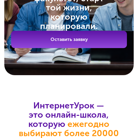
Репетиторы-эксперты готовят
учеников к ЕГЭ по всем
предметам школьной
программы
В нашей команде только опытные
педагоги. Результаты их выпускников
из года в год выше среднего.